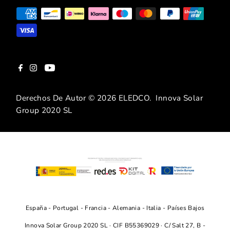
Derechos De Autor © 2026
ELEDCO
. Innova Solar
Group 2020 SL
España
-
Portugal
-
Francia
-
Alemania
-
Italia
-
Países Bajos
Innova Solar Group 2020 SL · CIF B55369029 · C/ Salt 27, B -