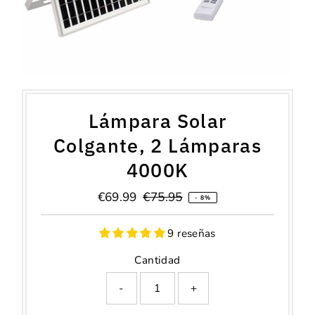
Lámpara Solar
Colgante, 2 Lámparas
4000K
Precio
€69.99
Precio
€75.95
- 8%
de
normal
venta
9 reseñas
Cantidad
-
+