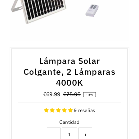
Lámpara Solar
Colgante, 2 Lámparas
4000K
Precio
€69.99
Precio
€75.95
- 8%
de
normal
venta
9 reseñas
Cantidad
-
+